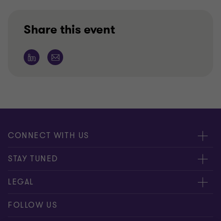
Share this event
CONNECT WITH US
Submit RFP
STAY TUNED
Careers
About us
LEGAL
Contact us
Global
Disclaimer
FOLLOW US
Meet our people